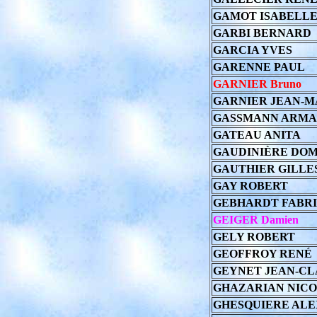
GAMOT ISABELL
GARBI BERNARD
GARCIA YVES
GARENNE PAUL
GARNIER Bruno
GARNIER JEAN-M
GASSMANN ARM
GATEAU ANITA
GAUDINIÈRE DOM
GAUTHIER GILLE
GAY ROBERT
GEBHARDT FABR
GEIGER Damien
GELY ROBERT
GEOFFROY RENÉ
GEYNET JEAN-C
GHAZARIAN NIC
GHESQUIERE AL