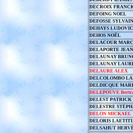
DECROIX FRANC
DEFOING NOEL
DEFOSSE SYLVAI
DEHAYS LUDOVI
DEHOS NOËL
DELACOUR MAR
DELAPORTE JEAN
DELAUNAY BRUN
DELAUNAY LAUR
DELAURE ALEX
DELCOLOMBO L
DELDICQUE MAR
DELEPOUVE Bertr
DELEST PATRICK
DELESTRE STÉP
DELON MICKAEL
DELORIS LAETIT
DELSAHUT HERV