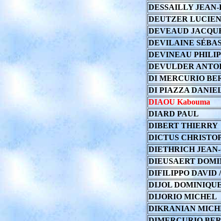
DESSAILLY JEAN-
DEUTZER LUCIE
DEVEAUD JACQU
DEVILAINE SÉBA
DEVINEAU PHILI
DEVULDER ANTO
DI MERCURIO B
DI PIAZZA DANIE
DIAOU Kabouma
DIARD PAUL
DIBERT THIERRY
DICTUS CHRISTO
DIETHRICH JEAN
DIEUSAERT DOMI
DIFILIPPO DAVID 
DIJOL DOMINIQU
DIJORIO MICHEL
DIKRANIAN MICH
DIMERCURIO BE