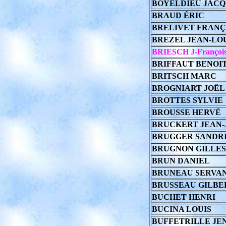
BOYELDIEU JACQ
BRAUD ÉRIC
BRELIVET FRANÇ
BREZEL JEAN-LO
BRIESCH J-Françoi
BRIFFAUT BENOI
BRITSCH MARC
BROGNIART JOËL
BROTTES SYLVIE
BROUSSE HERVÉ
BRUCKERT JEAN-
BRUGGER SANDR
BRUGNON GILLES
BRUN DANIEL
BRUNEAU SERVA
BRUSSEAU GILBE
BUCHET HENRI
BUCINA LOUIS
BUFFETRILLE JE