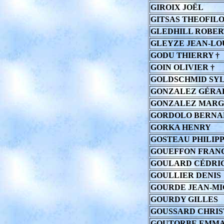
GIROIX JOËL
GITSAS THEOFIL
GLEDHILL ROBER
GLEYZE JEAN-LO
GODU THIERRY †
GOIN OLIVIER †
GOLDSCHMID SYL
GONZALEZ GÉRA
GONZALEZ MARG
GORDOLO BERNA
GORKA HENRY
GOSTEAU PHILIP
GOUEFFON FRAN
GOULARD CÉDRI
GOULLIER DENIS
GOURDE JEAN-M
GOURDY GILLES
GOUSSARD CHRIS
GOUTORBE EMM