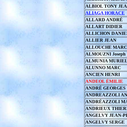
ALBIOL TONY JE
ALIAGA HORACE
ALLARD ANDRÉ
ALLART DIDIER
ALLICHON DANIE
ALLIER JEAN
ALLOUCHE MAR
ALMOUZNI Joseph
ALMUNIA MURIE
ALUNNO MARC
ANCIEN HENRI
ANDEOL ÉMILIE
ANDRÉ GEORGES
ANDREAZZOLI A
ANDRÉAZZOLI M
ANDRIEUX THIER
ANGELVY JEAN-P
ANGELVY SERGE