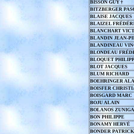
BISSON GUY †
BITZBERGER PAS
BLAISE JACQUES
BLAIZEL FRÉDÉR
BLANCHART VIC
BLANDIN JEAN-P
BLANDINEAU VI
BLONDEAU FRÉD
BLOQUET PHILIP
BLOT JACQUES
BLUM RICHARD
BOEHRINGER ALA
BOISFER CHRIST
BOISGARD MARC
BOJU ALAIN
BOLANOS ZUNIGA
BON PHILIPPE
BONAMY HERVÉ
BONDER PATRICK