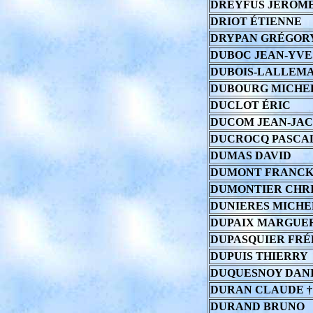
DREYFUS JÉRÔM
DRIOT ÉTIENNE
DRYPAN GRÉGOR
DUBOC JEAN-YVE
DUBOIS-LALLEM
DUBOURG MICHE
DUCLOT ÉRIC
DUCOM JEAN-JA
DUCROCQ PASCA
DUMAS DAVID
DUMONT FRANC
DUMONTIER CHR
DUNIERES MICHE
DUPAIX MARGUE
DUPASQUIER FRÉ
DUPUIS THIERRY
DUQUESNOY DAN
DURAN CLAUDE †
DURAND BRUNO