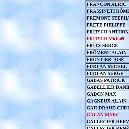
FRANCON ALRIC
FRASSINETI RÔME
FREMONT STÉPH
FRETE PHILIPPE
FRITSCH ANTHO
FRITSCH Michaël
FRITZ SERGE
FRÔMENT ALAIN
FRONTIER JOSÉ
FURLAN MICHEL
FURLAN SERGE
GABAS PATRICK
GABELLIER DANI
GADON MAX
GAGNEUX ALAIN
GAILDRAUD CHRI
GALAN MARC
GALLECIER HER
GALLECIER RENÉ