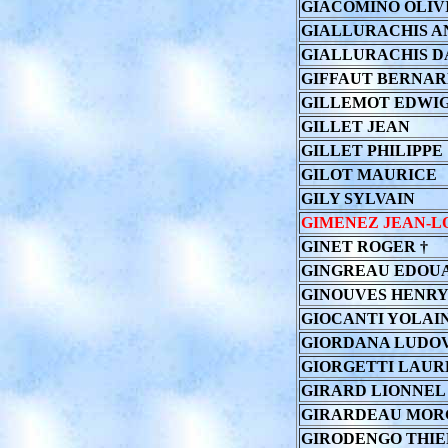
GIACOMINO OLIV
GIALLURACHIS A
GIALLURACHIS D
GIFFAUT BERNA
GILLEMOT EDWI
GILLET JEAN
GILLET PHILIPPE
GILOT MAURICE
GILY SYLVAIN
GIMENEZ JEAN-L
GINET ROGER †
GINGREAU EDOU
GINOUVES HENR
GIOCANTI YOLAI
GIORDANA LUDO
GIORGETTI LAUR
GIRARD LIONNEL
GIRARDEAU MOR
GIRODENGO THI