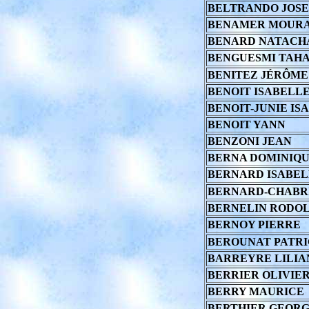
BELTRANDO JOS
BENAMER MOUR
BENARD NATACH
BENGUESMI TAH
BENITEZ JÉRÔME
BENOIT ISABELL
BENOIT-JUNIE IS
BENOIT YANN
BENZONI JEAN
BERNA DOMINIQ
BERNARD ISABEL
BERNARD-CHABR
BERNELIN RODO
BERNOY PIERRE
BEROUNAT PATR
BARREYRE LILIA
BERRIER OLIVIE
BERRY MAURICE
BERTHIER GEORG