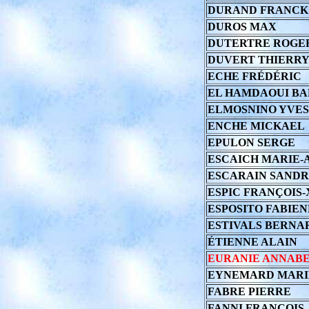
DURAND FRANCK
DUROS MAX
DUTERTRE ROGER
DUVERT THIERR
ECHE FRÉDÉRIC
EL HAMDAOUI B
ELMOSNINO YVES
ENCHE MICKAEL
EPULON SERGE
ESCAICH MARIE-
ESCARAIN SANDR
ESPIC FRANÇOIS-
ESPOSITO FABIE
ESTIVALS BERNA
ÉTIENNE ALAIN
EURANIE ANNAB
EYNEMARD MARI
FABRE PIERRE
FANNI FRANÇOIS