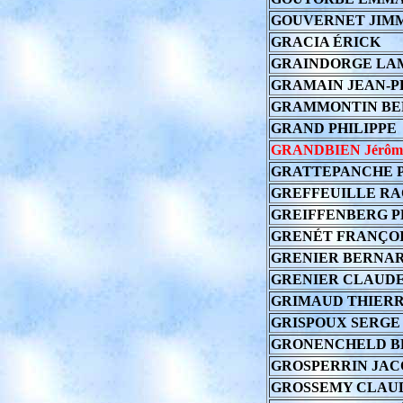
GOUVERNET JIM
GRACIA ÉRICK
GRAINDORGE LA
GRAMAIN JEAN-P
GRAMMONTIN B
GRAND PHILIPPE
GRANDBIEN Jérôm
GRATTEPANCHE 
GREFFEUILLE R
GREIFFENBERG P
GRENÉT FRANÇO
GRENIER BERNA
GRENIER CLAUD
GRIMAUD THIER
GRISPOUX SERGE
GRONENCHELD 
GROSPERRIN JAC
GROSSEMY CLAU