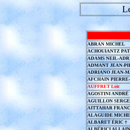
L
ABRAN MICHEL
ACHOUIANTZ PAT
ADAMS NEIL-ADR
ADMANT JEAN-PI
ADRIANO JEAN-
AFCHAIN PIERR
AUFFRET Loïc
AGOSTINI ANDRÉ
AGUILLON SERGE
AITTAHAR FRAN
ALAGUIDE MICH
ALBARET ÉRIC †
ALBÉRICI ALLAI