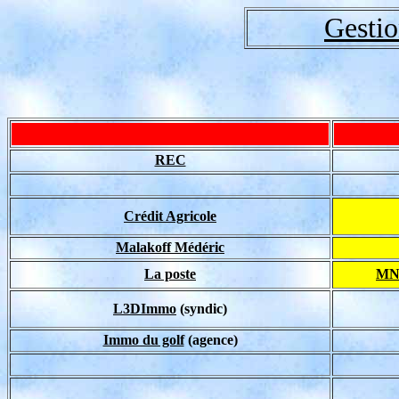
Gestio
REC
Crédit Agricole
Malakoff Médéric
La poste
MN
L3DImmo
(syndic)
Immo du golf
(agence)