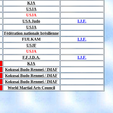
KJA
USJA
USJA
USA Judo
I.J.F.
USJA
Fédération nationale brésilienne
FIJLKAM
I.J.F.
USJF
USJA
F.F.J.D.A.
I.J.F.
KJA
Kokusai Budo Renmei / IMAF
Kokusai Budo Renmei / IMAF
Kokusai Budo Renmei / IMAF
World Martial Arts Council