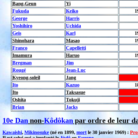
Bang-Geun
Yi
Fukuda
Keiko
1
George
Harris
Yoshihiro
Uchida
Geis
Karl
1
Shinohara
Masao
1
Franco
Capelletti
Imamura
Haruo
1
Bregman
Jim
Rougé
Jean-Luc
Kyeong-soleil
Jang
Ito
Kazuo
1
Ito
Taksasue
Oshita
Tokuji
Brian
Jacks
10e Dan
non-
Kôdôkan
par ordre de leur d
Kawaishi
,
Mikinosuke
(né en 1899,
mort
le 30 janvier 1969) :
Pro
Il est celui qui a implanté le
Jùdô
en
Europe
.