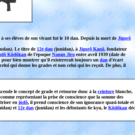
à ses élèves de son vivant fut le 10 dan. Depuis la mort de
Jigorô
Judan
)
. Le titre de
12e dan
(
junidan
)
, à
Jigorô Kanô
, fondateur
ùdô Kôdôkan
de l'époque
Nango Jiro
entre avril 1939 (date de
, pour bien montrer qu'il existererait toujours un
dan
d'écart
celui qui donne les grades et non celui qui les reçoit. De plus, il
nscende le concept de grade et retourne donc à la
ceinture
blanche,
é comme représentant la prise de conscience que la somme des
îtriser en
jùdô
, il prend conscience de son ignorance quasi-totale et
hidan
)
et
12e dan
(
junidan
)
et les débutants 6e kyu, le
Kôdôkan
déc