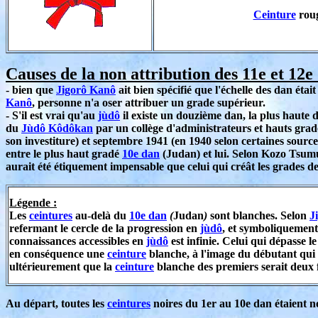
Ceinture
roug
Causes de la non attribution des 11e et 12e
- bien que
Jigorô Kanô
ait bien spécifié que l'échelle des dan étai
Kanô
, personne n'a oser attribuer un grade supérieur.
- S'il est vrai qu'au
jùdô
il existe un douzième dan, la plus haute di
du
Jùdô Kôdôkan
par un collège d'administrateurs et hauts gra
son investiture) et septembre 1941 (en 1940 selon certaines source
entre le plus haut gradé
10e dan
(Judan) et lui. Selon Kozo Tsu
aurait été étiquement impensable que celui qui créât les grades d
Légende :
Les
ceintures
au-delà du
10e dan
(
Judan
)
sont blanches. Selon
J
refermant le cercle de la progression en
jùdô
, et symboliquement,
connaissances accessibles en
jùdô
est infinie. Celui qui dépasse l
en conséquence une
ceinture
blanche, à l'image du débutant qui 
ultérieurement que la
ceinture
blanche des premiers serait deux f
Au départ, toutes les
ceintures
noires du 1er au 10e dan étaient no