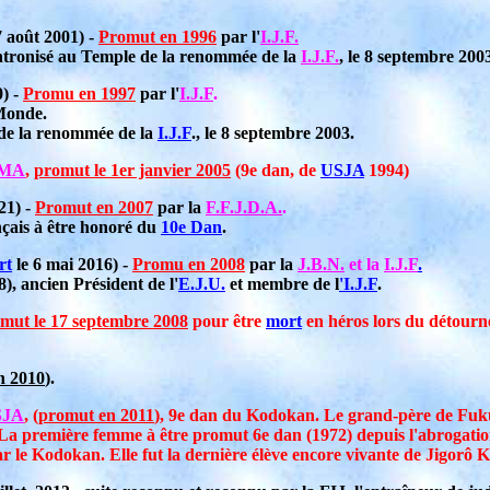
7 août 2001) -
Promut en 1996
par l'
I.J.F
.
é intronisé au Temple de la renommée de la
I.J.F
.
, le 8 septembre 200
0) -
Promu en 1997
par l'
I.J.F
.
 Monde.
e de la renommée de la
I.J.F
., le 8 septembre 2003.
MA
,
promut le 1er janvier 2005
(9e dan, de
USJA
1994)
21) -
Promut en 2007
par la
F.F.J.D.A.
.
nçais à être honoré du
10e Dan
.
rt
le 6 mai 2016) -
Promu en 2008
par la
J.B.N.
et la
I.J.F
.
), ancien Président de l'
E.J.U.
et membre de l
'I.J.F
.
mut le 17 septembre 2008
pour être
mort
en héros lors du détourn
n 2010
).
SJA
, (
promut en 2011
), 9e dan du Kodokan. Le grand-père de Fuk
o. La première femme à être promut 6e dan (1972) depuis l'abrogati
 le Kodokan. Elle fut la dernière élève encore vivante de Jigorô 