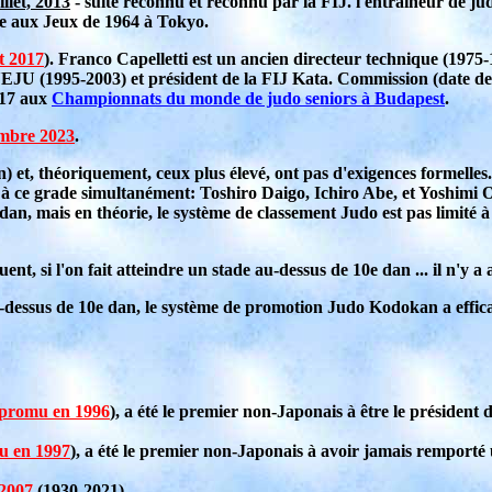
illet, 2013
- suite reconnu et reconnu par la FIJ. l'entraîneur de ju
ne aux Jeux de 1964 à Tokyo.
t 2017
). Franco Capelletti est un ancien directeur technique (1975-
EJU (1995-2003) et président de la FIJ Kata. Commission (date de 
017 aux
Championnats du monde de judo seniors à Budapest
.
mbre 2023
.
) et, théoriquement, ceux plus élevé, ont pas d'exigences formell
à ce grade simultanément: Toshiro Daigo, Ichiro Abe, et Yoshimi Os
an, mais en théorie, le système de classement Judo est pas limité à 
équent, si l'on fait atteindre un stade au-dessus de 10e dan ... il n'
-dessus de 10e dan, le système de promotion Judo Kodokan a effica
promu en 1996
), a été le premier non-Japonais à être le président 
u en 1997
), a été le premier non-Japonais à avoir jamais remport
2007
(1930-2021)
.