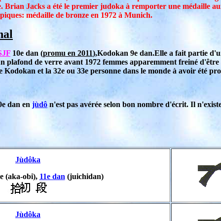
e. Brian Jacks a été le premier judoka à remporter une médaille
ympiques: médaille de bronze en 1972 à Munich.
nal
SJF
10e dan (
promu en 2011
),Kodokan 9e dan.Elle a fait partie d
 un plafond de verre avant 1972 femmes apparemment freiné d'être 
 le Kodokan et la 32e ou 33e personne dans le monde à avoir été p
10e dan en
jùdô
n'est pas avérée selon bon nombre d'écrit. Il n'exis
Jùdôka
 (aka-obi),
11e dan
(juichidan)
Jùdôka