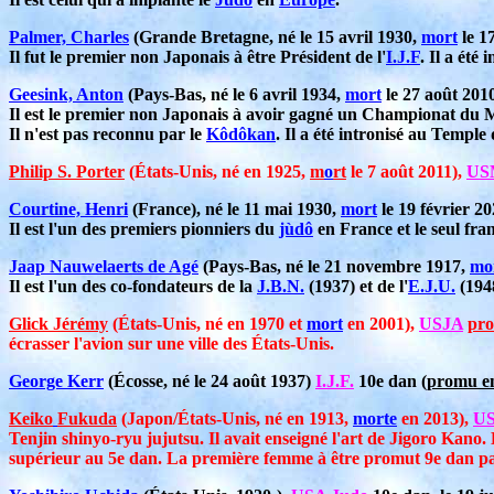
Palmer, Charles
(Grande Bretagne, né le 15 avril 1930,
mort
le 1
Il fut le premier non Japonais à être Président de l'
I.J.F
. Il a ét
Geesink, Anton
(Pays-Bas, né le 6 avril 1934,
mort
le 27 août 201
Il est le premier non Japonais à avoir gagné un Championat du
Il n'est pas reconnu par le
Kôdôkan
. Il a été intronisé au Templ
Philip S. Porter
(États-Unis, né en 1925,
m
o
rt
le 7 août 2011),
US
Courtine, Henri
(France), né le 11 mai 1930,
mort
le 19 février 20
Il est l'un des premiers pionniers du
jùdô
en France et le seul fra
Jaap Nauwelaerts de Agé
(Pays-Bas, né le 21 novembre 1917,
mo
Il est l'un des co-fondateurs de la
J.B.N.
(1937) et de l'
E.J.U.
(1948
Glick Jérémy
(États-Unis, né en 1970 et
mort
en 2001),
USJA
pro
écrasser l'avion sur une ville des États-Unis.
George Kerr
(Écosse, né le 24 août 1937)
I.J.F.
10e dan (
promu e
Keiko
Fukuda
(Japon/États-Unis, né en 1913,
morte
en 2013),
U
Tenjin shinyo-ryu jujutsu. Il avait enseigné l'art de Jigoro Kan
supérieur au 5e dan. La première femme à être promut 9e dan par