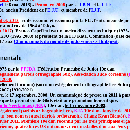
rt
le 6 mai 2016) -
Promu en 2008
par la
J.B.N.
et la
I.J.F.
), ancien Président de l'
E.J.U.
et membre de l
'I.J.F
.
.
illet, 2013
- suite reconnu et reconnu par la FIJ. l'entraîneur de ju
ne aux Jeux de 1964 à Tokyo.
t 2017
). Franco Capelletti est un ancien directeur technique (1975-
EJU (1995-2003) et président de la FIJ Kata. Commission (date de 
017 aux
Championnats du monde de judo seniors à Budapest
.
nentale
975
par la
FFJDA
(Fédération Française de Judo) 10e dan
 également parfois orthographié Suk), Association Judo coréenne (
 2000.
uellement inconnu) (son nom est également orthographié Lee Suhn
2007
(1930-2021).
re,
le 17 septembre, 2008
. Un communiqué de presse en 2011 à par
que la promotion de Glick était une promotion honorifique.
Judo Néerlandais (JBN)
, 10e dan,
le 15 novembre 2008
.
t également parfois orthographié Lee),
KJA
10e dan,
Janvier de 20
nu) (son nom est aussi parfois orthographié Chang Kyan Bientôt),
nvier 2011
. Première 10e dan reconnu par les trois principales or
enne, quatre titres US nationaux, deux médailles d'or aux Jeux pa