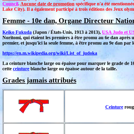
Council
.
Aucune date de promotion
spécifique n'a été mentionné
Lake City). Il a également participé à trois éditions des Jeux ol
Femme - 10e dan, Organe Directeur Natio
Keiko Fukuda
(Japon / États-Unis, 1913 à 2013),
USA Judo et U
Noritomi, qui étaient les premiers à être promu au 6e dan après
premier, et jusqu'ici la seule femme, à être promu au 9e dan par
https://en.m.wikipedia.org/wiki/List_of_judoka
La ceinture blanche large ou épaisse pour marquer le grade de 
cette
ceinture
blanche large ou épaisse autour de la taille.
Grades jamais attribués
Ceinture
rouge