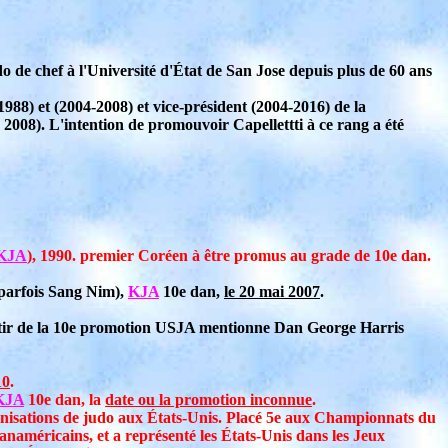
do de chef à l'Université d'État de San Jose depuis plus de 60 ans
1988) et (2004-2008) et vice-président (2004-2016) de la
2008). L'intention de promouvoir Capellettti à ce rang a été
KJA
), 1990. premier Coréen à être promus au grade de 10e dan.
 parfois Sang Nim),
KJA
10e dan,
le 20 mai 2007
.
tir de la 10e promotion USJA mentionne Dan George Harris
10
.
KJA
10e dan, la
date ou la promotion inconnue
.
ganisations de judo aux États-Unis. Placé 5e aux Championnats du
naméricains, et a représenté les États-Unis dans les Jeux