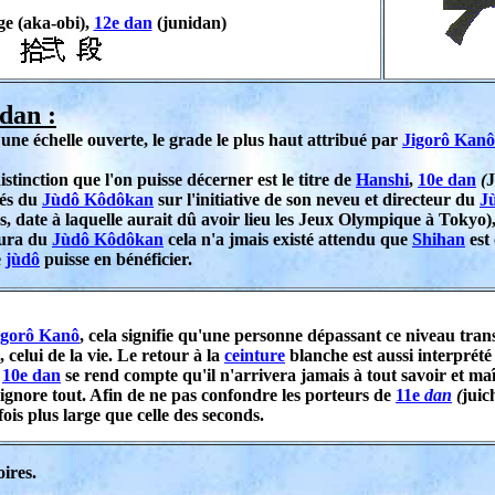
e (aka-obi),
12e dan
(junidan)
 dan :
t une échelle ouverte, le grade le plus haut attribué par
Jigorô Kanô
stinction que l'on puisse décerner est le titre de
Hanshi
,
10e dan
(
dés du
Jùdô Kôdôkan
sur l'initiative de son neveu et directeur du
J
s, date à laquelle aurait dû avoir lieu les Jeux Olympique à Tokyo)
mura du
Jùdô Kôdôkan
cela n'a jmais existé attendu que
Shihan
est 
e
jùdô
puisse en bénéficier.
igorô Kanô
, cela signifie qu'une personne dépassant ce niveau tra
 celui de la vie. Le retour à la
ceinture
blanche est aussi interprét
e
10e dan
se rend compte qu'il n'arrivera jamais à tout savoir et ma
ignore tout. Afin de ne pas confondre les porteurs de
11e
dan
(
juic
ois plus large que celle des seconds.
ires.