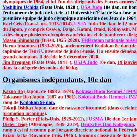
olympiques de 1964, et fut l'un des dirigeants des Forces armées
Yoshihiro Uchida
(États-Unis, 1920-),
USA Judo
10e dan, un homm
l'entraîneur de judo de la tête à l'Université d'État de San Jose 
première équipe de judo olympique américaine des Jeux de 1964 
Karl Geis
(États-Unis, 1933-2014),
USJA
Judo 10e dan,
le 12 mar
du Japon, y compris Osawa, Daigo, Kotani, Otaki, Kobayashi, Mifu
a développé plusieurs olympiens américains et de nombreux dirig
Masao Shinohara
(Brésil, 1925-2020),
Fédération nationale brési
Haruo Imamura
(1933-2020), anciennement Kodokan 8e dan (depu
capitaine de Tenri Université de judo réussie. Il a ensuite déména
grand champion. Il décède le 5 décembre 2020.
Jim Bregman
(États-Unis, 1941–),
USJA Judo
10e dan,
19 janvie
dans la catégorie des moins de 60 kg.
Organismes indépendants, 10e dan
Kazuo Ito
(Japon, de 1898 à 1974),
Kokusai Budo Renmei / IMA
Taksasue Ito
(Japon, 1887 au 1981),
Kokusai Budo Renmei / IM
rang de
Kodokan 9e dan.
Tokuji Oshita
(Japon, date de naissance inconnue) (dans certaines 
promotion inconnue
).
Philip S.
Porter
(États-Unis, 1925-2011), l'
USMA
10e dan
1er jan
Dieter Teige
(Allemagne, 1939–2019),
Deutsches Dan Kollegium
,
rang n'est ni reconnu par l'organe directeur national, la Fédéra
Brian Jacks
(Royaume-Unis, 1946-), toujours classé au 8e dan de