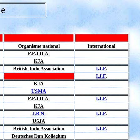
de
Organisme national
International
F.F.J.D.A.
KJA
British Judo Association
I.J.F
.
I.J.F
.
KJA
USMA
F.F.J.D.A.
I.J.F.
KJA
J.B.N.
I.J.F
.
USJA
British Judo Association
I.J.F.
Deutsches Dan Kollegium