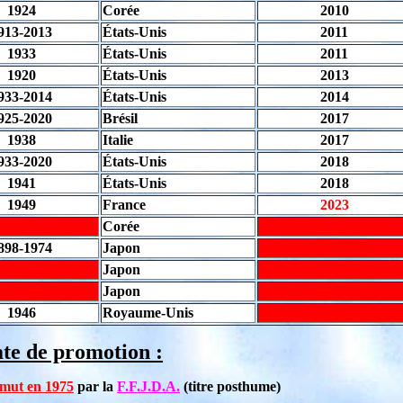
1924
Corée
2010
913-2013
États-Unis
2011
1933
États-Unis
2011
1920
États-Unis
2013
933-2014
États-Unis
2014
925-2020
Brésil
2017
1938
Italie
2017
933-2020
États-Unis
2018
1941
États-Unis
2018
1949
France
2023
Corée
898-1974
Japon
Japon
Japon
1946
Royaume-Unis
ate de promotion :
mut en 1975
par la
F.F.J.D.A.
(titre posthume)