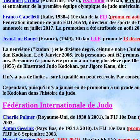
Yoshihiro
Uchida
(États-Unis, 1920-),
USA Judo
10e dan,
le 19 ju
et entraîneur de la première équipe olympique de judo américai
Franco Capelletti
(Italie, 1938–) 10e dan de la
FIJ
(
promu en aoû
Fédération italienne de judo FIJLKAM, directeur des sports de l'
annoncée en juillet 2017. La promotion a été attribuée en août 2
Jean-Luc Rougé
(France), (1949), 10 dan
I.J.F
. promu le
13 déce
La neuvième ("kudan") et le dixième degré, ceinture noire (Judan
dan Kodokan. Le 6 Janvier 2006, trois personnes ont été promus 
ans. Personne n'a jamais été promu à un rang plus élevé que 10e d
(1955) de Illustrated Judo Kodokan, par Jigoro Kano, dit :
Il n'y a pas de limite ... sur la qualité on peut recevoir. Par cons
Cependant, puisqu'il n'y a jamais eu de promotion à un grade au
le Kodokan dans l'histoire du judo.
Fédération Internationale de Judo
Charlie Palmer
(Royaume-Uni, de 1930 à 2001), la FIJ 10e Dan (
2003.
Anton Geesink
(Pays-Bas, de 1934 à 2010), la FIJ 10e Dan (
prom
l'IJF le 8 Septembre 2003.
Henri Courtine
(France), 1930-2021),
10e dan FFJDA
promu en 