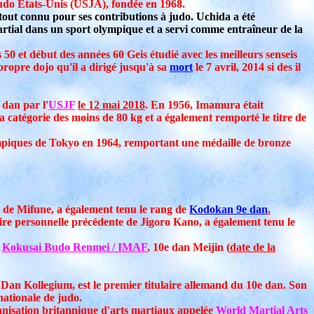
Judo États-Unis (USJA), fondée en 1968.
tout connu pour ses contributions à judo. Uchida a été
martial dans un sport olympique et a servi comme entraîneur de la
 50 et début des années 60 Geis étudié avec les meilleurs senseis
ropre dojo qu'il a dirigé jusqu'à sa
mort
le 7 avril, 2014 si des il
dan par l'
USJF
le 12 mai 2018
. En 1956, Imamura était
a catégorie des moins de 80 kg et a également remporté le titre de
mpiques de Tokyo en 1964, remportant une médaille de bronze
nt de Mifune, a également tenu le rang de
Kodokan 9e dan
.
taire personnelle précédente de Jigoro Kano, a également tenu le
,
Kokusai Budo Renmei / IMAF
, 10e dan Meijin (
date de la
 Dan Kollegium, est le premier titulaire allemand du 10e dan. Son
nationale de judo.
anisation britannique d'arts martiaux appelée
World Martial Arts