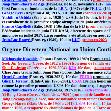
Jaap Nauwelaerts de Agé
(Pays-Bas, né le 21 novembre 1917,
mo
Il est l'un des co-fondateurs de la
J.B.N.
(1937) et de l'
E.J.U.
(1948
George Kerr
(Royaume-Uni, 1937-) IJF 10e dan (
promu en 2010
)
Yoshihiro
Uchida
(États-Unis, 1920-), USA Judo 10e dan,
le 19 ju
et entraîneur de la première équipe olympique de judo américai
Franco Capelletti
(Italie, 1938–) 10e dan de la FIJ (
promu en aoû
Fédération italienne de judo FIJLKAM, directeur des sports de l'
annoncée en juillet 2017. La promotion a été attribuée en août 2
Jean-Luc Rougé
(France), (1949), 10 dan
I.J.F
.
promu en 2023
Organe Directeur National ou Union Conti
Mikinosuke Kawaishi
(Japon / France, 1899 à 1969)
Promut en 1
Seok Jin-Gyeong
(Corée, de 1912 à 1990) (son nom de famille est
Shin Do-hwan
(Corée, env. 1920-2004),
KJA
10e dan,
promu env.
Chae Jung Gyum Suhn Sang Nim
(Corée, date de naissance act
Henri Courtine
(France), 1930-2021), 10e dan
FFJDA
promu en 
Glick L Jeremy
. (États-Unis, 1970-2001),
USJA
10e dan honorai
comme la première promotion USJA 10e dan donc ce qui suggère 
Jaap Nauwelaerts de Agé
(Pays-Bas, 1917-2016),
Fédération de 
Yi Bang-Geun
(Corée / États-Unis, 1924-) (son nom de famille es
Jang Kyeong-soleil
(Corée, date de naissance actuellement incon
George Harris
(États-Unis, de 1933 à 2011),
USJA
10e dan,
15 ja
monde 1956, a remporté six championnats de judo de la Force aéri