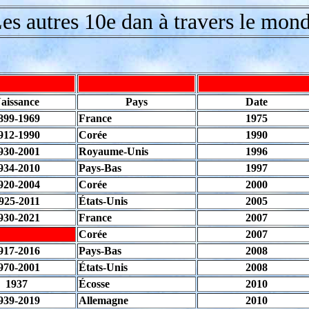
es autres 10e dan à travers le mon
aissance
Pays
Date
899-1969
France
1975
912-1990
Corée
1990
930-2001
Royaume-Unis
1996
934-2010
Pays-Bas
1997
920-2004
Corée
2000
925-2011
États-Unis
2005
930-2021
France
2007
Corée
2007
917-2016
Pays-Bas
2008
970-2001
États-Unis
2008
1937
Écosse
2010
939-2019
Allemagne
2010