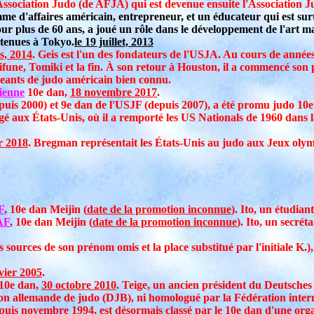
 Association Judo (de AFJA) qui est devenue ensuite l'Association 
e d'affaires américain, entrepreneur, et un éducateur qui est sur
pour plus de 60 ans, a joué un rôle dans le développement de l'art 
tenues à Tokyo.
le 19 juillet, 2013
s, 2014
. Geis est l'un des fondateurs de l'USJA. Au cours de années
ne, Tomiki et la fin. À son retour à Houston, il a commencé son p
eants de judo américain bien connu.
lienne
10e dan,
18 novembre 2017
.
is 2000) et 9e dan de l'USJF (depuis 2007), a été promu judo 10e 
gé aux États-Unis, où il a remporté les US Nationals de 1960 dans l
r 2018
. Bregman représentait les États-Unis au judo aux Jeux oly
F
, 10e dan Meijin (
date de la promotion inconnue
). Ito, un étudia
AF
, 10e dan Meijin (
date de la promotion inconnue
). Ito, un secré
sources de son prénom omis et la place substitué par l'initiale K.)
vier 2005
.
 10e dan,
30 octobre 2010
. Teige, un ancien président du Deutsches
tion allemande de judo (DJB), ni homologué par la Fédération inter
puis novembre 1994, est désormais classé par le 10e dan d'une org