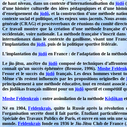
de haut niveau, dans un contexte d’internationalisation du
jùdô
(
d’une histoire culturelle des idées pédagogiques et d’une histo
d’enseignement du
jùdô
, et la construction d’une méthode natio
contexte social et politique, et les enjeux sous-jacents. Nous avons
générale (CRAG) et procèsverbaux de réunions du comité directe
Ce travail montre que la création d’une méthode française d’
occidentale, voire nationale. La méthode française s’inscrit dan
internationaux dans le contexte du gaullisme, visant une France
l’implantation du
jùdô
, puis de la politique sportive fédérale.
L’implantation du
jùdô
en France : de l’adaptation de la méthod
Le jiu-jitsu, ancêtre du
jùdô
composé de techniques d’affrontem
connaît qu’un succès éphémère (Brousse, 1996).
Moshe Feldenk
l’essor et le succès du
jùdô
français. Les deux hommes visent to
Même s’ils restent influencés par les propositions originelles de
principalement à une méthode éducative, tout en restant associé 
des jùdôkas français militent pour un
jùdô
sportif et compétitif 
Moshe Feldenkrais
: entre assimilation de la méthode
Kôdôkan
et
Né en 1904,
Feldenkrais
, quitte la Russie après la révolution
l’organisation secrète dont il fait partie. Étudiant particulière
Spéciale des Travaux Publics de Paris, et ouvre en son sein une sal
monde.
Feldenkrais
fonde en 1936 le Jiu-Jitsu Club de France 