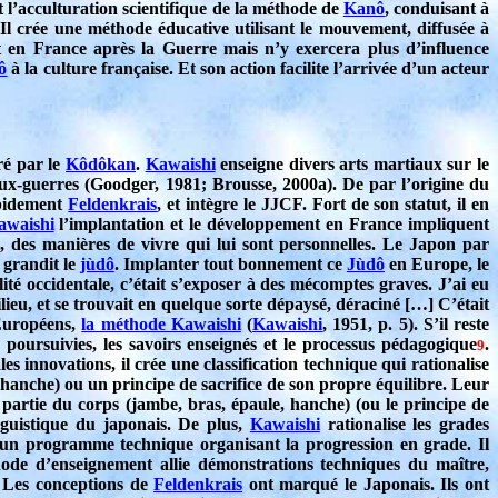
t l’acculturation scientifique de la méthode de
Kanô
, conduisant à
 Il crée une méthode éducative utilisant le mouvement, diffusée à
ent en France après la Guerre mais n’y exercera plus d’influence
ô
à la culture française. Et son action facilite l’arrivée d’un acteur
vré par le
Kôdôkan
.
Kawaishi
enseigne divers arts martiaux sur le
deux-guerres (Goodger, 1981; Brousse, 2000a). De par l’origine du
pidement
Feldenkrais
, et intègre le JJCF. Fort de son statut, il en
awaishi
l’implantation et le développement en France impliquent
, des manières de vivre qui lui sont personnelles. Le Japon par
 grandit le
jùdô
. Implanter tout bonnement ce
Jùdô
en Europe, le
lité occidentale, c’était s’exposer à des mécomptes graves. J’ai eu
lieu, et se trouvait en quelque sorte dépaysé, déraciné […] C’était
Européens,
la méthode Kawaishi
(
Kawaishi
, 1951, p. 5). S’il reste
s poursuivies, les savoirs enseignés et le processus pédagogique
.
9
es innovations, il crée une classification technique qui rationalise
u hanche) ou un principe de sacrifice de son propre équilibre. Leur
artie du corps (jambe, bras, épaule, hanche) (ou le principe de
nguistique du japonais. De plus,
Kawaishi
rationalise les grades
un programme technique organisant la progression en grade. Il
hode d’enseignement allie démonstrations techniques du maître,
 Les conceptions de
Feldenkrais
ont marqué le Japonais. Ils ont