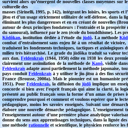
survient alors qu’émergent de nouvelles classes moyennes sur le
culturelle des
masses (Sirinelli, 1995, p. 142), intégrant les loisirs, les sports
jitsu et d’un usage strictement utilitaire de self-défense, dans la
éliminant les plus dangereuses et en en créant de nouvelles (Brou
autour de deux principes fondateurs : l’entraide et la prospérité m
du samouraï), influencé par le zen (école du bouddhisme). Les pro
Kôdôkan
, institution dédiée à l’étude du
jùdô
. La méthode
Kôd
combat d’entraînement sans enjeu lié à un résultat de victoire,
traduisent les fondements techniques, tactiques et axiologiques 
milieu très hiérarchisé. Le grade du jùdôka traduit sa valeur tec
aux dan.
Feldenkrais
(1944, 1950) édite en 1938 les deux prem
clairement une assimilation de la méthode de
Kanô
, visible dan
Feldenkrais
adapte aussi partiellement la méthode japonaise, tout 
pays conduit
Feldenkrais
à y utiliser le jiu-jitsu à des fins sécurit
France (Brousse, 2000a). Mais le pionnier est un humaniste pré
1951). Pour
Feldenkrais
, la diffusion du
jùdô
implique un enseig
concorde si bien avec l’esprit français qui aime la clarté, la lo
présenté au public français sous la forme d’un amas de prises 
comprendre pourquoi et comment et voulons espérer que le lecteur
pédagogique, moins les savoirs enseignés. Suivant une démarch
élabore une nouvelle démarche pédagogique. L’enseignement tra
l’enseignement autour d’une première phase analytique valorisant l
donne du sens aux apprentissages techniques, dans la lignée des
une méthode
rationnelle
et scientifique, le physicien renforce les