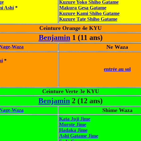
ge
Kuzure Yoko Shiho Gatame
i Ashi
*
Makura Gesa Gatame
Kuzure Kami Shiho Gatame
Kuzure Tate Shiho Gatame
Ceinture Orange 4e KYU
Benjamin
1 (11 ans)
Ne Waza
Nage-Waza
ai
*
entrée au sol
Ceinture Verte 3e KYU
Benjamin
2 (12 ans)
Shime Waza
Nage-Waza
Kata Juji Jime
Morote Jime
Hadaka Jime
Ashi Gatame Jime