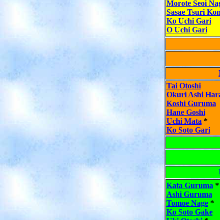
Morote Seoi Na
Sasae Tsuri Kom
Ko Uchi Gari
O Uchi Gari
Tai Otoshi
Okuri Ashi Har
Koshi Guruma
Hane Goshi
Uchi Mata
*
Ko Soto Gari
Kata Guruma
*
Ashi Guruma
Tomoe Nage
*
Ko Soto Gake