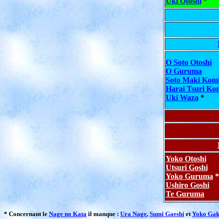
Uki Otoshi
*
O Soto Otoshi
O Guruma
Soto Maki Kom
Harai Tsuri Ko
Uki Waza
*
Yoko Otoshi
Utsuri Goshi
Yoko Guruma
*
Ushiro Goshi
Te Guruma
* Concernant le
Nage no Kata
il manque :
Ura Nage
,
Sumi Gaeshi
et
Yoko Ga