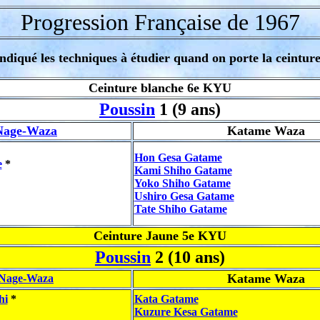
Progression Française de 1967
t indiqué les techniques à étudier quand on porte la ceintur
Ceinture blanche 6e KYU
Poussin
1 (9 ans)
Nage-Waza
Katame Waza
Hon Gesa Gatame
e
*
Kami Shiho Gatame
Yoko Shiho Gatame
Ushiro Gesa Gatame
Tate Shiho Gatame
Ceinture Jaune 5e KYU
Poussin
2 (10 ans)
Katame Waza
Nage-Waza
hi
*
Kata Gatame
Kuzure Kesa Gatame