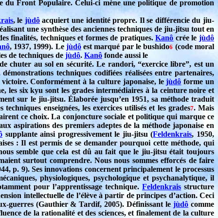
xte du Front Populaire. Celui-ci mène une politique de promotion
rais
, le
jùdô
acquiert une identité propre. Il se différencie du jiu-
éalisant une synthèse des anciennes techniques de jiu-jitsu tout en
des finalités, techniques et formes de pratiques.
Kanô
crée le
jùdô
anô
, 1937, 1999). Le
jùdô
est marqué par le bushido
(code moral
6
lles de techniques de
jùdô
.
Kanô
fonde aussi le
e chuter au sol en sécurité. Le randori, “exercice libre”, est un
, démonstrations techniques codifiées réalisées entre partenaires,
la victoire. Conformément à la culture japonaise, le
jùdô
forme un
 les six kyu sont les grades intermédiaires à la ceinture noire et
ment sur le jiu-jitsu. Élaborée jusqu’en 1951, sa méthode traduit
s techniques enseignées, les exercices utilisés et les grades
. Mais
7
lairent ce choix. La conjoncture sociale et politique qui marque ce
i aux aspirations des premiers adeptes de la méthode japonaise en
ô
supplante ainsi progressivement le jiu-jitsu (
Feldenkrais
, 1950,
aises : Il est permis de se demander pourquoi cette méthode, qui
ous semble que cela est dû au fait que le jiu-jitsu était toujours
aimaient surtout comprendre. Nous nous sommes efforcés de faire
944, p. 9). Ses innovations concernent principalement le processus
caniques, physiologiques, psychologique et psychanalytique, il
notamment pour l’apprentissage technique.
Feldenkrais
structure
sion intellectuelle de l’élève à partir de principes d’action. Ceci
ux-guerres (Gauthier & Tardif, 2005). Définissant le
jùdô
comme
luence de la rationalité et des sciences, et finalement de la culture