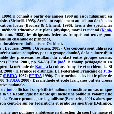
1996), il connaît à partir des années 1960 un essor fulgurant, en
sirs (Sirinelli, 1995). Accédant rapidement au peloton de tête des
tives fortes (Brousse & Clément, 1996), liées à des spécificités
éthode éducative aux plans physique, moral et mental (
Kanô
,
ttmann, 1988), les dirigeants fédéraux français ont œuvré pour
dans un ensemble de principes,
nt durablement influents en Occident.
a ; Brousse, 2000b ; Groenen, 2005). Ces concepts sont utilisés ici
ntériorisation complète, par un groupe dominé, de la culture d’un
ble des processus résultant du contact entre groupes sociaux
upes (Cuche, 2001, pp. 54-58). En
jùdô
, le champ pédagogique en
ptent la méthode de
Kanô
à la culture française et occidentale. Si
, 2008), la France se distingue. La Fédération Française de
Jùdô
7 (
FFJDA
1967;
FFJDA
1990). Cette méthode devient le pilier de
00 (
FFJDA
2000). Des méthode et école françaises ont été créées
rtive nationale.
e de
jùdô
affichant sa spécificité nationale constitue un cas unique
de la Ve République naissante qui mène une politique volontariste
 de la France promue par le gaullisme (Bernstein, 2001), alors que
son contrôle sur les fédérations et pratiques sportives (Defrance,
A
mène une politique ambitieuse en direction du sport de masse et