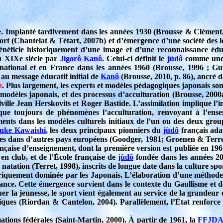
se. Implanté tardivement dans les années 1930 (Brousse & Clément, 
rt (Chantelat & Tétart, 2007b) et d’émergence d’une société des loi
néficie historiquement d’une image et d’une reconnaissance éduca
du XIXe siècle par
Jigorô Kanô
. Celui-ci définit le
jùdô
comme une m
ernational et en France dans les années 1960 (Brousse, 1996 ; Gu
èle au message éducatif initial de
Kanô
(Brousse, 2010, p. 86), ancré 
. Plus largement, les experts et modèles pédagogiques japonais so
3
e modèles japonais, et des processus d’acculturation (Brousse, 2000
ille Jean Herskovits et Roger Bastide. L’assimilation implique l’i
ue toujours de phénomènes l’acculturation, renvoyant à l’ensem
ments dans les modèles culturels initiaux de l’un ou des deux gro
uke Kawaishi
, les deux principaux pionniers du
jùdô
français ada
bles dans d’autres pays européens (Goodger, 1981; Groenen & Terret
nçaise d’enseignement, dont la première version est publiée en 196
en club, et de l’École française de
jùdô
fondée dans les années 20
natation (Terret, 1998), inscrits de longue date dans la culture spo
storiquement dominée par les Japonais. L’élaboration d’une méthod
 France. Cette émergence survient dans le contexte du Gaullisme et 
er la jeunesse, le sport vient également au service de la grandeur
ogiques (Riordan & Cantelon, 2004). Parallèlement, l’État renforce 
ations fédérales (Saint-Martin, 2000). À partir de 1961, la
FFJD