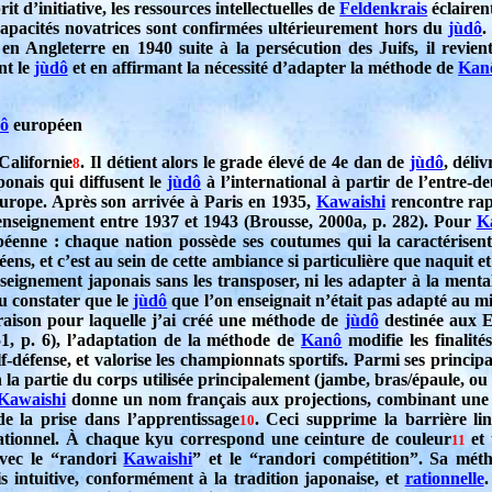
t d’initiative, les ressources intellectuelles de
Feldenkrais
éclairen
 capacités novatrices sont confirmées ultérieurement hors du
jùdô
.
 en Angleterre en 1940 suite à la persécution des Juifs, il revi
nt le
jùdô
et en affirmant la nécessité d’adapter la méthode de
Kan
dô
européen
Californie
. Il détient alors le grade élevé de 4e dan de
jùdô
, déli
8
ponais qui diffusent le
jùdô
à l’international à partir de l’entre-
 Europe. Après son arrivée à Paris en 1935,
Kawaishi
rencontre ra
’enseignement entre 1937 et 1943 (Brousse, 2000a, p. 282). Pour
K
péenne : chaque nation possède ses coutumes qui la caractérisent
ens, et c’est au sein de cette ambiance si particulière que naquit et
nseignement japonais sans les transposer, ni les adapter à la menta
u constater que le
jùdô
que l’on enseignait n’était pas adapté au mi
raison pour laquelle j’ai créé une méthode de
jùdô
destinée aux 
51, p. 6), l’adaptation de la méthode de
Kanô
modifie les finalité
f-défense, et valorise les championnats sportifs. Parmi ses principal
on la partie du corps utilisée principalement (jambe, bras/épaule, o
Kawaishi
donne un nom français aux projections, combinant une p
e la prise dans l’apprentissage
. Ceci supprime la barrière li
10
ivationnel. À chaque kyu correspond une ceinture de couleur
et 
11
ec le “randori
Kawaishi
” et le “randori compétition”. Sa mét
is intuitive, conformément à la tradition japonaise, et
rationnelle
.