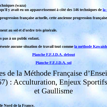
echniques (waza)
r qu'il y avait eu un appauvrissemnt à côté des 146 techniques de
la
rogression française actuelle, cette ancienne progression française
ent au sol et d'ordre très générale.
s pas à un public enfant.
résente aucune situation de travail tout comme
la méthode Kawaish
Planche F.F.J.D.A. debout
Planche F.F.J.D.A. sol
es de la Méthode Française d’Ense
) : Acculturation, Enjeux Sportifs
et Gaullisme
lle Nord de la France.