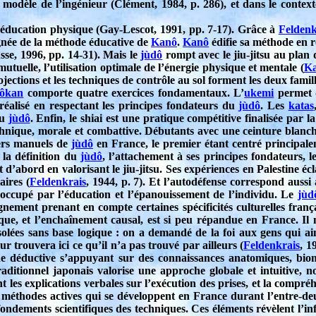
 modèle de l’ingénieur (Clément, 1984, p. 286), et dans le conte
 et l’éducation physique (Gay-Lescot, 1991, pp. 7-17). Grâce à
Feldenk
 lignée de la méthode éducative de
Kanô
.
Kanô
édifie sa méthode en r
sse, 1996, pp. 14-31). Mais le
jùdô
rompt avec le jiu-jitsu au plan 
utuelle, l’utilisation optimale de l’énergie physique et mentale (
K
jections et les techniques de contrôle au sol forment les deux fami
ôkan
comporte quatre exercices fondamentaux. L’
ukemi
permet d
 réalisé en respectant les principes fondateurs du
jùdô
. Les
katas
du
jùdô
. Enfin, le shiai est une pratique compétitive finalisée par 
hnique, morale et combattive. Débutants avec une ceinture blanche,
iers manuels de
jùdô
en France, le premier étant centré principale
s la définition du
jùdô
, l’attachement à ses principes fondateurs, le
d’abord en valorisant le jiu-jitsu. Ses expériences en Palestine éc
aires (
Feldenkrais
, 1944, p. 7). Et l’autodéfense correspond auss
occupé par l’éducation et l’épanouissement de l’individu. Le
jùd
nement prenant en compte certaines spécificités culturelles franç
gique, et l’enchaînement causal, est si peu répandue en France. Il n
isolées sans base logique : on a demandé de la foi aux gens qui 
 trouvera ici ce qu’il n’a pas trouvé par ailleurs (
Feldenkrais
, 1
e déductive s’appuyant sur des connaissances anatomiques, biomé
ditionnel japonais valorise une approche globale et intuitive, 
es explications verbales sur l’exécution des prises, et la compréhen
 méthodes actives qui se développent en France durant l’entre-de
 fondements scientifiques des techniques. Ces éléments révèlent l’inf