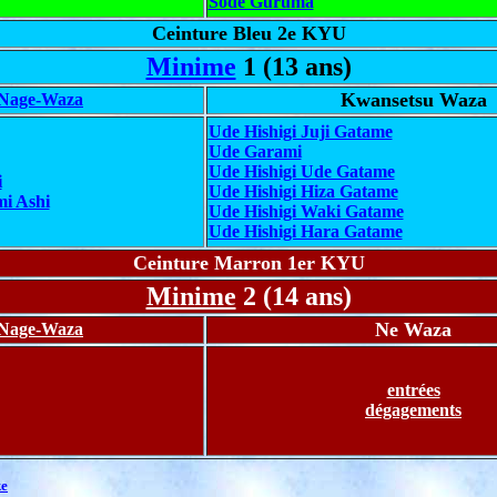
Sode Guruma
Ceinture Bleu 2e KYU
Minime
1 (13 ans)
Kwansetsu Waza
Nage-Waza
Ude Hishigi Juji Gatame
Ude Garami
Ude Hishigi Ude Gatame
i
Ude Hishigi Hiza Gatame
mi Ashi
Ude Hishigi Waki Gatame
Ude Hishigi Hara Gatame
Ceinture Marron 1er KYU
Minime
2 (14 ans)
Ne Waza
Nage-Waza
entrées
dégagements
ke