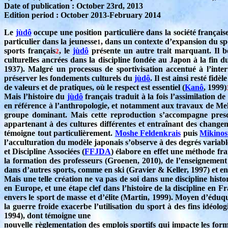
Date of publication : October 23rd, 2013
Edition period : October 2013-February 2014
Le
jùdô
occupe une position particulière dans la société françai
particulier dans la jeunesse
, dans un contexte d’expansion du spo
1
sports français
, le
jùdô
présente un autre trait marquant. Il bé
2
culturelles ancrées dans la discipline fondée au Japon à la fin 
1937). Malgré un processus de sportivisation accentué à l’int
préserver les fondements culturels du
jùdô
. Il est ainsi resté fid
de valeurs et de pratiques, où le respect est essentiel (
Kanô
, 1999)
Mais l’histoire du
jùdô
français traduit à la fois l’assimilation d
en référence à l’anthropologie, et notamment aux travaux de Melv
groupe dominant. Mais cette reproduction s’accompagne presq
appartenant à des cultures différentes et entraînant des change
témoigne tout particulièrement.
Moshe Feldenkrais
puis
Mikinos
l’acculturation du modèle japonais s’observe à des degrés varia
et Discipline Associées (
FFJDA
) élabore en effet une méthode fra
la formation des professeurs (Groenen, 2010), de l’enseignement 
dans d’autres sports, comme en ski (Gravier & Keller, 1997) et en 
Mais une telle création ne va pas de soi dans une discipline hi
en Europe, et une étape clef dans l’histoire de la discipline en
envers le sport de masse et d’élite (Martin, 1999). Moyen d’éduqu
la guerre froide exacerbe l’utilisation du sport à des fins idéol
1994), dont témoigne une
nouvelle règlementation des emplois sportifs qui impacte les form