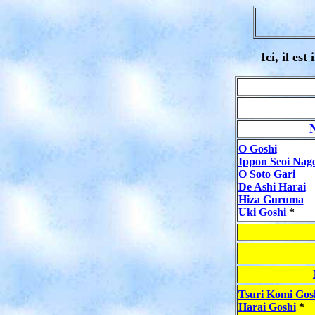
Ici, il es
O Goshi
Ippon Seoi Nag
O Soto Gari
De Ashi Harai
Hiza Guruma
Uki Goshi
*
Tsuri Komi Gos
Harai Goshi
*