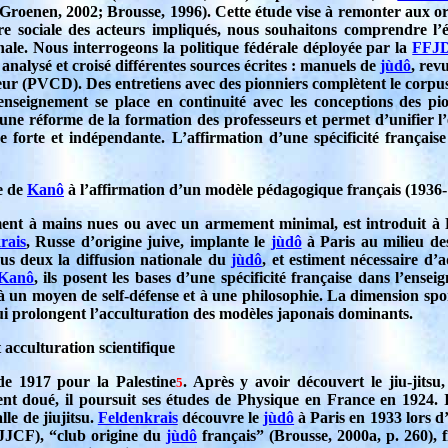
Groenen, 2002; Brousse, 1996). Cette étude vise à remonter aux o
ire sociale des acteurs impliqués, nous souhaitons comprendre l’é
nale. Nous interrogeons la politique fédérale déployée par la
FFJ
 analysé et croisé différentes sources écrites : manuels de
jùdô
, rev
ur (PVCD). Des entretiens avec des pionniers complètent le corpu
enseignement se place en continuité avec les conceptions des p
s une réforme de la formation des professeurs et permet d’unifier 
 forte et indépendante. L’affirmation d’une spécificité français
e de
Kanô
à l’affirmation d’un modèle pédagogique français (1936
ent à mains nues ou avec un armement minimal, est introduit à 
rais
, Russe d’origine juive, implante le
jùdô
à Paris au milieu d
us deux la diffusion nationale du
jùdô
, et estiment nécessaire d
Kanô
, ils posent les bases d’une spécificité française dans l’ens
à un moyen de self-défense et à une philosophie. La dimension spor
qui prolongent l’acculturation des modèles japonais dominants.
 acculturation scientifique
 de 1917 pour la Palestine
. Après y avoir découvert le jiu-jitsu
5
ment doué, il poursuit ses études de Physique en France en 1924. I
le de jiujitsu.
Feldenkrais
découvre le
jùdô
à Paris en 1933 lors 
(JJCF), “club origine du
jùdô
français” (Brousse, 2000a, p. 260), fr