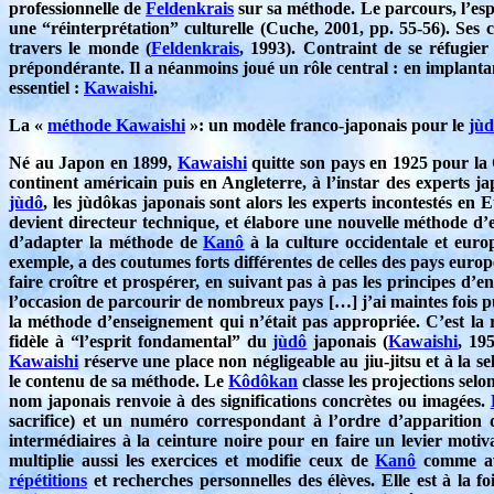
professionnelle de
Feldenkrais
sur sa méthode. Le parcours, l’espri
une “réinterprétation” culturelle (Cuche, 2001, pp. 55-56). Ses
travers le monde (
Feldenkrais
, 1993). Contraint de se réfugier
prépondérante. Il a néanmoins joué un rôle central : en implanta
essentiel :
Kawaishi
.
La «
méthode Kawaishi
»: un modèle franco-japonais pour le
jù
Né au Japon en 1899,
Kawaishi
quitte son pays en 1925 pour la 
continent américain puis en Angleterre, à l’instar des experts ja
jùdô
, les jùdôkas japonais sont alors les experts incontestés en
devient directeur technique, et élabore une nouvelle méthode d
d’adapter la méthode de
Kanô
à la culture occidentale et euro
exemple, a des coutumes forts différentes de celles des pays europé
faire croître et prospérer, en suivant pas à pas les principes d’e
l’occasion de parcourir de nombreux pays […] j’ai maintes fois p
la méthode d’enseignement qui n’était pas appropriée. C’est la 
fidèle à “l’esprit fondamental” du
jùdô
japonais (
Kawaishi
, 19
Kawaishi
réserve une place non négligeable au jiu-jitsu et à la sel
le contenu de sa méthode. Le
Kôdôkan
classe les projections sel
nom japonais renvoie à des significations concrètes ou imagées.
sacrifice) et un numéro correspondant à l’ordre d’apparition d
intermédiaires à la ceinture noire pour en faire un levier mot
multiplie aussi les exercices et modifie ceux de
Kanô
comme av
répétitions
et recherches personnelles des élèves. Elle est à la fo