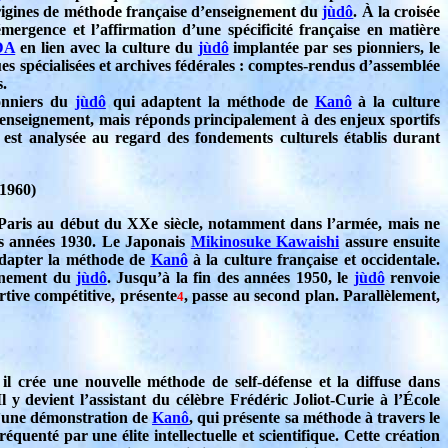
rigines de méthode française d’enseignement du
jùdô
. À la croisée
mergence et l’affirmation d’une spécificité française en matière
DA
en lien avec la culture du
jùdô
implantée par ses pionniers, le
ues spécialisées et archives fédérales : comptes-rendus d’assemblée
s.
ionniers du
jùdô
qui adaptent la méthode de
Kanô
à la culture
l’enseignement, mais réponds principalement à des enjeux sportifs
e est analysée au regard des fondements culturels établis durant
-1960)
Paris au début du XXe siècle, notamment dans l’armée, mais ne
es années 1930. Le Japonais
Mikinosuke Kawaishi
assure ensuite
’adapter la méthode de
Kanô
à la culture française et occidentale.
eignement du
jùdô
. Jusqu’à la fin des années 1950, le
jùdô
renvoie
tive compétitive, présente
, passe au second plan. Parallèlement,
4
, il crée une nouvelle méthode de self-défense et la diffuse dans
l y devient l’assistant du célèbre Frédéric Joliot-Curie à l’École
d’une démonstration de
Kanô
, qui présente sa méthode à travers le
équenté par une élite intellectuelle et scientifique. Cette création