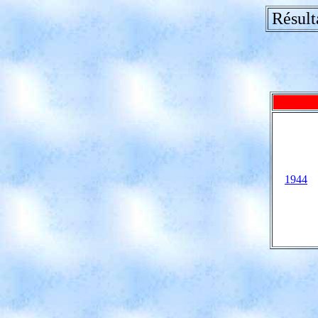
Résult
1944