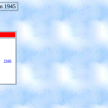
on 1945
1946