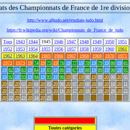
ats des Championnats de France de 1re divisi
http://www.alljudo.net/resultats-judo.html
https://fr.wikipedia.org/wiki/Championnats_de_France_de_judo
Tous
1943
1944
1945
1946
1947
1948
1949
1950
1951
1952
1953
1954
1955
1956
1957
1958
1959
1960
1961
1962
1963
1964
1965
1966
1967
1968
1969
1970
1971
1972
1973
19
74
19
75
19
76
19
77
19
78
19
79
19
80
19
81
19
82
19
83
19
84
19
85
19
86
19
87
19
88
19
89
19
90
19
91
19
92
19
93
19
94
19
95
19
96
19
97
19
98
19
99
20
00
20
01
20
02
20
03
20
04
20
05
20
06
20
07
20
08
20
09
20
10
20
11
20
12
20
13
20
14
20
15
20
16
20
17
20
18
20
19
20
20
20
21
20
22
20
23
20
24
20
25
Toutes catégories