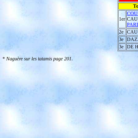
To
COUR
1er
CAUQ
PARI
2e
CAU
3e
DAZZ
3e
DE H
*
Naguère sur les tatamis page 201
.