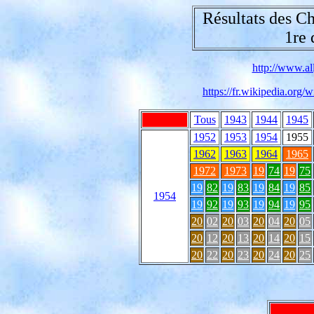
Résultats des C
1re 
http://www.all
https://fr.wikipedia.or
Tous
1943
1944
1945
1952
1953
1954
1955
1962
1963
1964
1965
1972
1973
19
74
19
75
19
82
19
83
19
84
19
85
1954
19
92
19
93
19
94
19
95
20
02
20
03
20
04
20
05
20
12
20
13
20
14
20
15
20
22
20
23
20
24
20
25