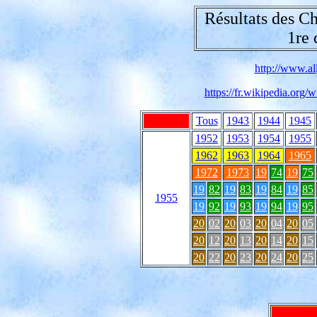
Résultats des C
1re 
http://www.all
https://fr.wikipedia.or
Tous
1943
1944
1945
1952
1953
1954
1955
1962
1963
1964
1965
1972
1973
19
74
19
75
19
82
19
83
19
84
19
85
1955
19
92
19
93
19
94
19
95
20
02
20
03
20
04
20
05
20
12
20
13
20
14
20
15
20
22
20
23
20
24
20
25