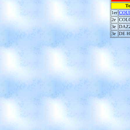
To
1er
COUR
2e
COLO
3e
DAZZ
3e
DE H