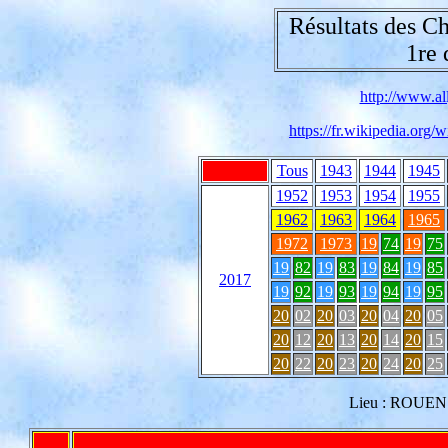
Résultats des C
1re 
http://www.all
https://fr.wikipedia.or
Tous
1943
1944
1945
1952
1953
1954
1955
1962
1963
1964
1965
1972
1973
19
74
19
75
19
82
19
83
19
84
19
85
2017
19
92
19
93
19
94
19
95
20
02
20
03
20
04
20
05
20
12
20
13
20
14
20
15
20
22
20
23
20
24
20
25
Lieu : ROUEN d