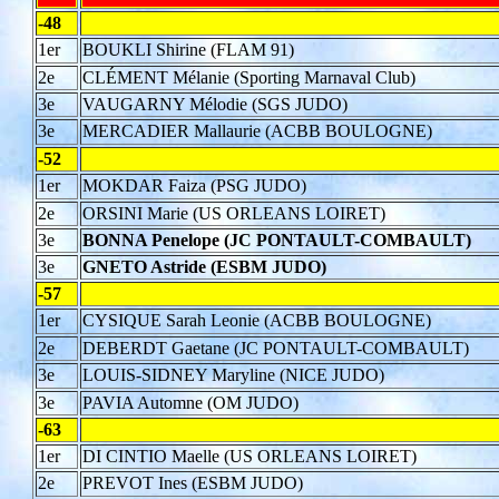
-48
1er
BOUKLI Shirine (FLAM 91)
2e
CLÉMENT Mélanie (Sporting Marnaval Club)
3e
VAUGARNY Mélodie (SGS JUDO)
3e
MERCADIER Mallaurie (ACBB BOULOGNE)
-52
1er
MOKDAR Faiza (PSG JUDO)
2e
ORSINI Marie (US ORLEANS LOIRET)
3e
BONNA Penelope (JC PONTAULT-COMBAULT)
3e
GNETO Astride (ESBM JUDO)
-57
1er
CYSIQUE Sarah Leonie (ACBB BOULOGNE)
2e
DEBERDT Gaetane (JC PONTAULT-COMBAULT)
3e
LOUIS-SIDNEY Maryline (NICE JUDO)
3e
PAVIA Automne (OM JUDO)
-63
1er
DI CINTIO Maelle (US ORLEANS LOIRET)
2e
PREVOT Ines (ESBM JUDO)