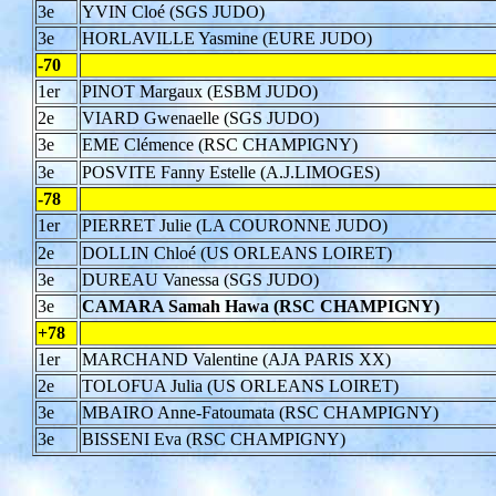
3e
YVIN Cloé (SGS JUDO)
3e
HORLAVILLE Yasmine (EURE JUDO)
-70
1er
PINOT Margaux (ESBM JUDO)
2e
VIARD Gwenaelle (SGS JUDO)
3e
EME Clémence (RSC CHAMPIGNY)
3e
POSVITE Fanny Estelle (A.J.LIMOGES)
-78
1er
PIERRET Julie (LA COURONNE JUDO)
2e
DOLLIN Chloé (US ORLEANS LOIRET)
3e
DUREAU Vanessa (SGS JUDO)
3e
CAMARA Samah Hawa (RSC CHAMPIGNY)
+78
1er
MARCHAND Valentine (AJA PARIS XX)
2e
TOLOFUA Julia (US ORLEANS LOIRET)
3e
MBAIRO Anne-Fatoumata (RSC CHAMPIGNY)
3e
BISSENI Eva (RSC CHAMPIGNY)