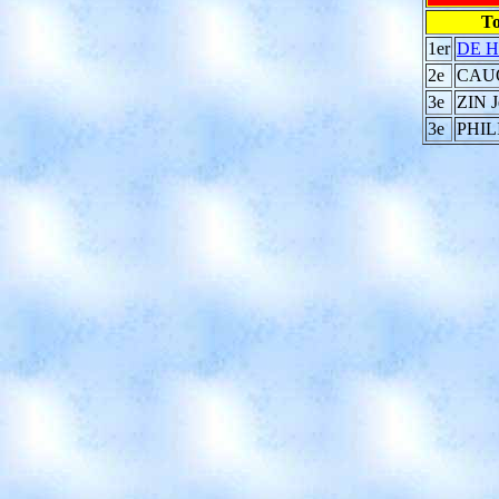
To
1er
DE H
2e
CAU
3e
ZIN J
3e
PHIL