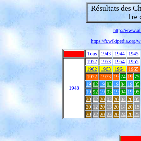
Résultats des C
1re 
http://www.all
https://fr.wikipedia.or
Tous
1943
1944
1945
1952
1953
1954
1955
1962
1963
1964
1965
1972
1973
19
74
19
75
19
82
19
83
19
84
19
85
1948
19
92
19
93
19
94
19
95
20
02
20
03
20
04
20
05
20
12
20
13
20
14
20
15
20
22
20
23
20
24
20
25