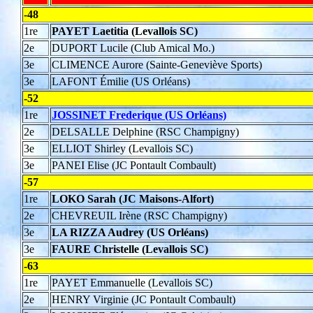
-48
1re
PAYET Laetitia (Levallois SC)
2e
DUPORT Lucile (Club Amical Mo.)
3e
CLIMENCE Aurore (Sainte-Geneviève Sports)
3e
LAFONT Émilie (US Orléans)
-52
1re
JOSSINET Frederique (US Orléans)
2e
DELSALLE Delphine (RSC Champigny)
3e
ELLIOT Shirley (Levallois SC)
3e
PANEI Elise (JC Pontault Combault)
-57
1re
LOKO Sarah (JC Maisons-Alfort)
2e
CHEVREUIL Irène (RSC Champigny)
3e
LA RIZZA Audrey (US Orléans)
3e
FAURE Christelle (Levallois SC)
-63
1re
PAYET Emmanuelle (Levallois SC)
2e
HENRY Virginie (JC Pontault Combault)