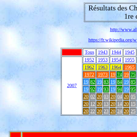
Résultats des C
1re 
http://www.all
https://fr.wikipedia.or
Tous
1943
1944
1945
1952
1953
1954
1955
1962
1963
1964
1965
1972
1973
19
74
19
75
19
82
19
83
19
84
19
85
2007
19
92
19
93
19
94
19
95
20
02
20
03
20
04
20
05
20
12
20
13
20
14
20
15
20
22
20
23
20
24
20
25