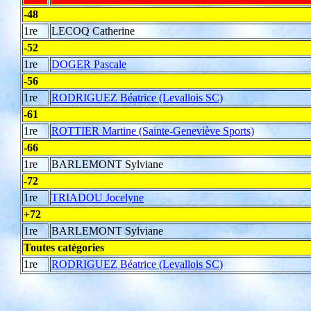
-48
1re
LECOQ Catherine
-52
1re
DOGER Pascale
-56
1re
RODRIGUEZ Béatrice (Levallois SC)
-61
1re
ROTTIER Martine (Sainte-Geneviève Sports)
-66
1re
BARLEMONT Sylviane
-72
1re
TRIADOU Jocelyne
+72
1re
BARLEMONT Sylviane
Toutes catégories
1re
RODRIGUEZ Béatrice (Levallois SC)