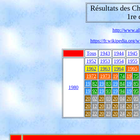
Résultats des C
1re 
http://www.all
https://fr.wikipedia.or
Tous
1943
1944
1945
1952
1953
1954
1955
1962
1963
1964
1965
1972
1973
19
74
19
75
19
82
19
83
19
84
19
85
1980
19
92
19
93
19
94
19
95
20
02
20
03
20
04
20
05
20
12
20
13
20
14
20
15
20
22
20
23
20
24
20
25