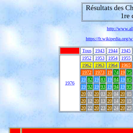
Résultats des C
1re 
http://www.all
https://fr.wikipedia.or
Tous
1943
1944
1945
1952
1953
1954
1955
1962
1963
1964
1965
1972
1973
19
74
19
75
19
82
19
83
19
84
19
85
1976
19
92
19
93
19
94
19
95
20
02
20
03
20
04
20
05
20
12
20
13
20
14
20
15
20
22
20
23
20
24
20
25