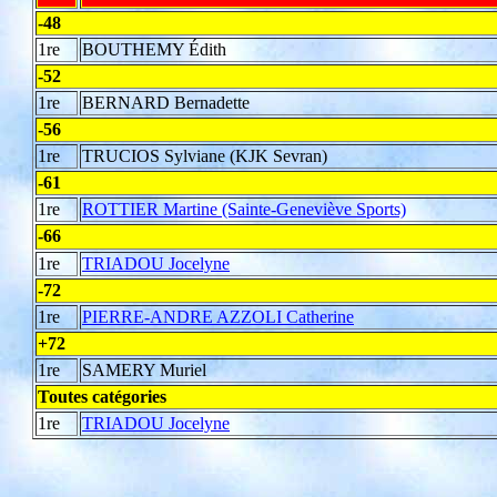
-48
1re
BOUTHEMY Édith
-52
1re
BERNARD Bernadette
-56
1re
TRUCIOS Sylviane (KJK Sevran)
-61
1re
ROTTIER Martine (Sainte-Geneviève Sports)
-66
1re
TRIADOU Jocelyne
-72
1re
PIERRE-ANDRE AZZOLI Catherine
+72
1re
SAMERY Muriel
Toutes catégories
1re
TRIADOU Jocelyne