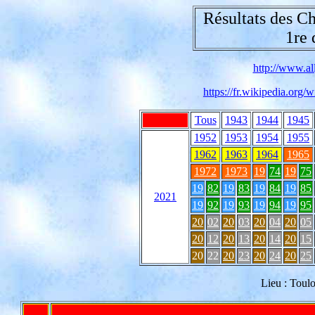
Résultats des C
1re 
http://www.all
https://fr.wikipedia.or
Tous
1943
1944
1945
1952
1953
1954
1955
1962
1963
1964
1965
1972
1973
19
74
19
75
19
82
19
83
19
84
19
85
2021
19
92
19
93
19
94
19
95
20
02
20
03
20
04
20
05
20
12
20
13
20
14
20
15
20
22
20
23
20
24
20
25
Lieu : Toul