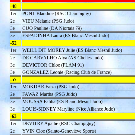
-48
1er
PONT Blandine (RSC Champigny)
2e
VIEU Melanie (PSG Judo)
3e
CUQ Pauline (DA Niortais 79)
3e
ESPADINHA Laura (ES Blanc-Mesnil Judo)
-52
1er
WEILL DIT MOREY Julie (ES Blanc-Mesnil Judo)
2e
DE CARVALHO Alya (AS Chelles Judo)
3e
DEVICTOR Chloe (FLAM 91)
3e
GONZALEZ Leonie (Racing Club de France)
-57
1er
MOKDAR Faiza (PSG Judo)
2e
FAWAZ Martha (PSG Judo)
3e
MOUSSA Fatiha (ES Blanc-Mesnil Judo)
3e
LOUIS-SIDNEY Maryline (Nice Alliance Judo)
-63
1er
DEVITRY Agathe (RSC Champigny)
2e
YVIN Cloe (Sainte-Geneviève Sports)