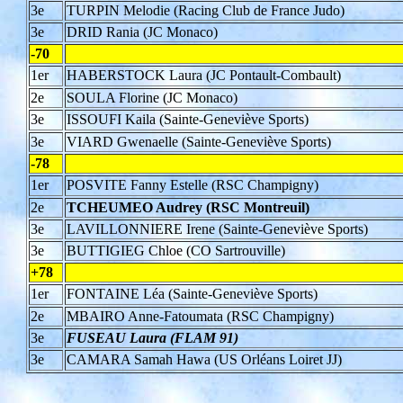
3e
TURPIN Melodie (Racing Club de France Judo)
3e
DRID Rania (JC Monaco)
-70
1er
HABERSTOCK Laura (JC Pontault-Combault)
2e
SOULA Florine (JC Monaco)
3e
ISSOUFI Kaila (Sainte-Geneviève Sports)
3e
VIARD Gwenaelle (Sainte-Geneviève Sports)
-78
1er
POSVITE Fanny Estelle (RSC Champigny)
2e
TCHEUMEO Audrey (RSC Montreuil)
3e
LAVILLONNIERE Irene (Sainte-Geneviève Sports)
3e
BUTTIGIEG Chloe (CO Sartrouville)
+78
1er
FONTAINE Léa (Sainte-Geneviève Sports)
2e
MBAIRO Anne-Fatoumata (RSC Champigny)
3e
FUSEAU Laura (FLAM 91)
3e
CAMARA Samah Hawa (US Orléans Loiret JJ)