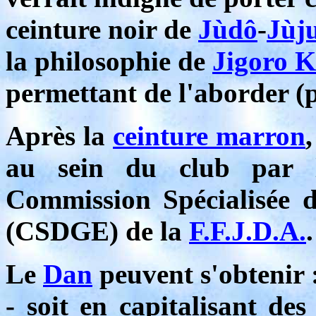
ceinture noir de
Jùdô
-
Jùj
la philosophie de
Jigoro 
permettant de l'aborder (
Après la
ceinture marron
au sein du club par l
Commission Spécialisée 
(CSDGE) de la
F.F.J.D.A.
.
Le
Dan
peuvent s'obtenir 
- soit en capitalisant de