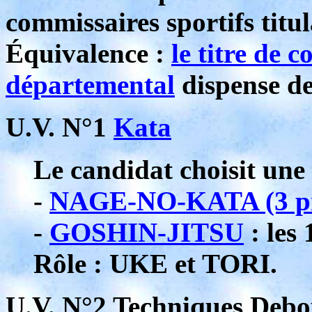
commissaires sportifs titul
Équivalence :
le titre de 
départemental
dispense de
U.V. N°1
Kata
Le candidat choisit une 
-
NAGE-NO-KATA (3 pre
-
GOSHIN-JITSU
: les
Rôle : UKE et TORI.
U.V. N°2 Techniques Debou