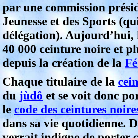
par une commission présidé
Jeunesse et des Sports (q
délégation). Aujourd’hui,
40 000 ceinture noire et p
depuis la création de la
Fé
Chaque titulaire de la
cei
du
jùdô
et se voit donc po
le
code des ceintures noire
dans sa vie quotidienne. Da
verrait indigne de porter c