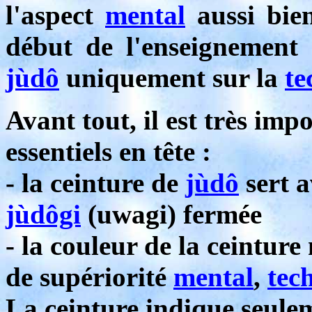
l'aspect
mental
aussi bie
début de l'enseignement
jùdô
uniquement sur la
te
Avant tout, il est très imp
essentiels en tête :
- la ceinture de
jùdô
sert a
jùdôgi
(uwagi) fermée
- la couleur de la ceintur
de supériorité
mental
,
tec
La ceinture indique seule