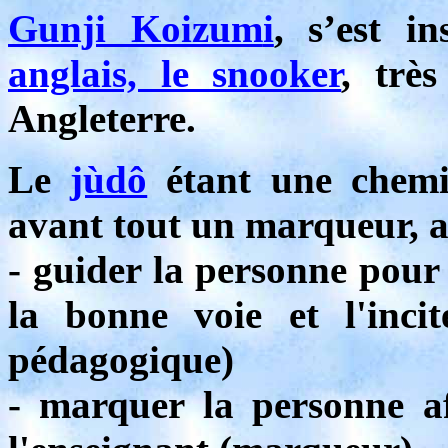
Gunji Koizum
i
, s’est i
anglais, le snooker
, trè
Angleterre.
Le
jùdô
étant une chemin
avant tout un marqueur, ay
- guider la personne pour 
la bonne voie et l'incit
pédagogique)
- marquer la personne af