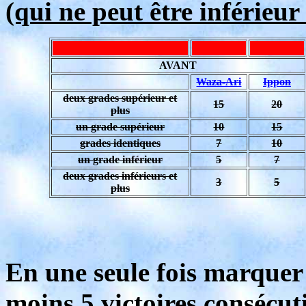
(qui ne peut être inférieur 
AVANT
Waza-Ari
Ippon
deux grades supérieur et
15
20
plus
un grade supérieur
10
15
grades identiques
7
10
un grade inférieur
5
7
deux grades inférieurs et
3
5
plus
En une seule fois marque
moins 5 victoires consécut