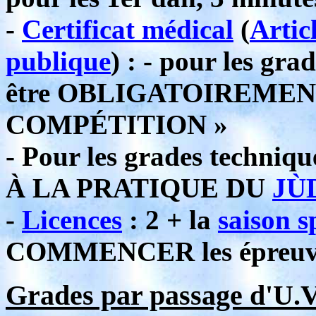
-
Certificat médical
(
Artic
publique
) : - pour les gr
être OBLIGATOIREMEN
COMPÉTITION »
- Pour les grades techniq
À LA PRATIQUE DU
JÙ
-
Licences
: 2 + la
saison s
COMMENCER les épreuves
Grades par passage d'U.V.