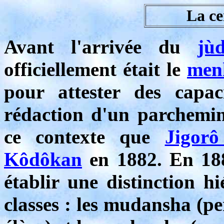
La ce
Avant l'arrivée du
jù
officiellement était le
men
pour attester des capac
rédaction d'un parchemin 
ce contexte que
Jigor
Kôdôkan
en 1882. En 188
établir une distinction h
classes : les mudansha (p