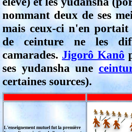
élève) et les yudansha (p
nommant deux de ses meil
mais ceux-ci n'en portait 
de ceinture ne les dif
camarades.
Jigorô Kanô
p
ses yudansha une
ceintu
certaines sources).
L'enseignement mutuel fut la première