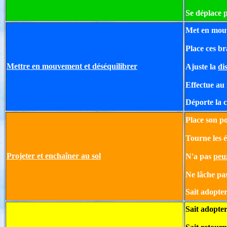
Se déplace 
Met en mouv
Place ces b
Mettre en mouvement et déséquilibrer
Ajuste la
di
Effectue au
Déporte la c
Place son po
Tourne les é
Projeter et enchaîner au sol
N'a pas
peu
Ne lâche pas
Sait adopter
Sait adopter